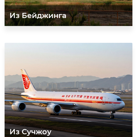
Из Бейджинга
Из Сучжоу