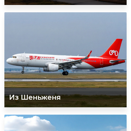
Из Шеньженя