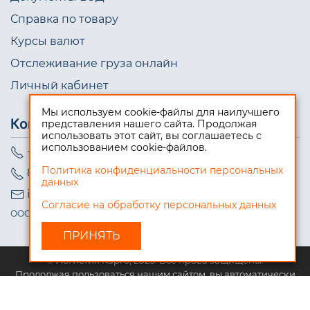
Справка по товару
Курсы валют
Отслеживание груза онлайн
Личный кабинет
Мы используем cookie-файлы для наилучшего
Контакты
представления нашего сайта. Продолжая
использовать этот сайт, вы соглашаетесь с
использованием cookie-файлов.
+7 (495) 723-10-98
Политика конфиденциальности персональных
8 (800) 550-08-99
данных
info@logistic-cargo.ru
Согласие на обработку персональных данных
ООО "Логистик Карго", ИНН 5009076973
© Логистик Карго, 2026. Все права защищены.
Продолжая пользоваться нашим сайтом, вы автоматически
соглашаетесь с нашей
политикой обработки персональных
данных
, а также даёте разрешение на использованием