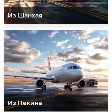
Из Шанхая
Из Пекина