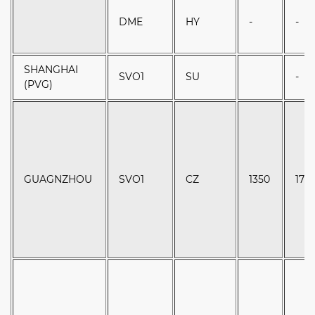
DME
HY
-
-
SHANGHAI
SVO1
SU
-
(PVG)
GUAGNZHOU
SVO1
CZ
1350
175