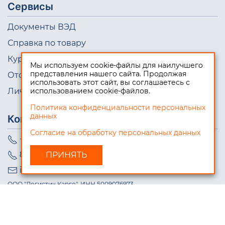
Сервисы
Документы ВЭД
Справка по товару
Курсы валют
Мы используем cookie-файлы для наилучшего
представления нашего сайта. Продолжая
Отслеживание груза онлайн
использовать этот сайт, вы соглашаетесь с
Личный кабинет
использованием cookie-файлов.
Политика конфиденциальности персональных
данных
Контакты
Согласие на обработку персональных данных
+7 (495) 723-10-98
8 (800) 550-08-99
info@logistic-cargo.ru
ООО "Логистик Карго", ИНН 5009076973
© Логистик Карго, 2026. Все права защищены.