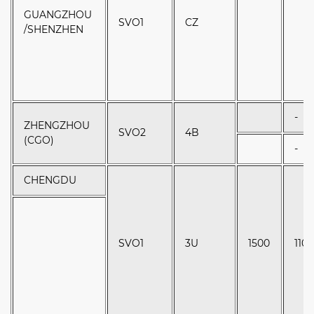
GUANGZHOU
SVO1
CZ
/SHENZHEN
-
ZHENGZHOU
SVO2
4B
(CGO)
-
CHENGDU
SVO1
3U
1500
110