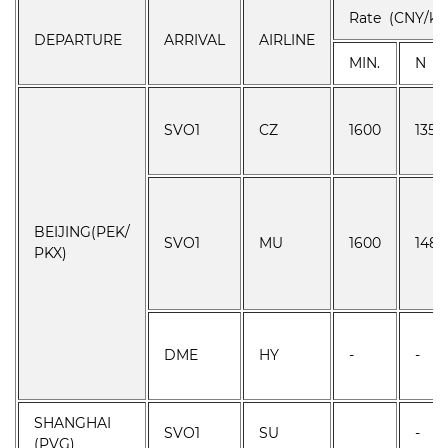
Rate (CNY/kg
DEPARTURE
ARRIVAL
AIRLINE
MIN.
N
SVO1
CZ
1600
135
BEIJING(PEK/
SVO1
MU
1600
148
PKX)
DME
HY
-
-
SHANGHAI
SVO1
SU
-
(PVG)