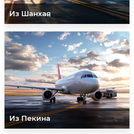
Из Шанхая
Из Пекина