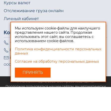
Курсы валют
Отслеживание груза онлайн
Личный кабинет
Мы используем cookie-файлы для наилучшего
Контакты
представления нашего сайта. Продолжая
использовать этот сайт, вы соглашаетесь с
использованием cookie-файлов.
+7 (495) 723-10-98
Политика конфиденциальности персональных
8 (800) 550-08-99
данных
info@logistic-cargo.ru
Согласие на обработку персональных данных
ООО "Логистик Карго", ИНН 5009076973
© Логистик Карго, 2026. Все права защищены.
Продолжая пользоваться нашим сайтом, вы автоматически
соглашаетесь с нашей
политикой обработки персональных
данных
, а также даёте разрешение на использованием
файлов cookie, которые запоминают ваши действия и
предпочтения для лучшего взаимодействия с нашим сайтом.