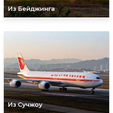
Из Бейджинга
Из Сучжоу