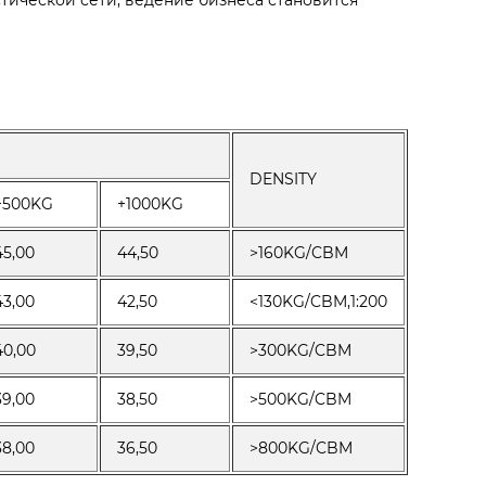
тической сети, ведение бизнеса становится
DENSITY
+500KG
+1000KG
45,00
44,50
>160KG/CBM
43,00
42,50
<130KG/CBM,1:200
40,00
39,50
>300KG/CBM
39,00
38,50
>500KG/CBM
38,00
36,50
>800KG/CBM