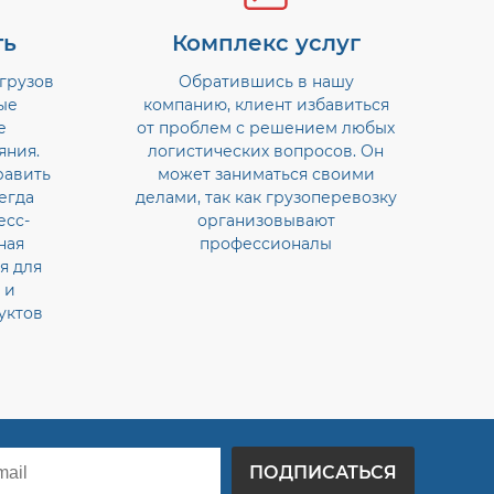
ть
Комплекс услуг
грузов
Обратившись в нашу
ые
компанию, клиент избавиться
е
от проблем с решением любых
яния.
логистических вопросов. Он
равить
может заниматься своими
егда
делами, так как грузоперевозку
есс-
организовывают
ная
профессионалы
я для
 и
уктов
ПОДПИСАТЬСЯ