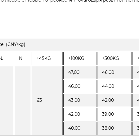
ь любые оптовые потребности и благодаря развитой логис
te (CNY/kg)
N.
N
+45KG
+100KG
+300KG
47,00
46,00
46,00
44,00
63
43,00
42,00
42,00
39,00
40,00
38,00