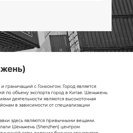
ьжень)
 и граничащий с Гонконгом. Город является
й по объему экспорта город в Китае. Шеньжень
ниями деятельности являются высокоточная
айонам в зависимости от специализации
тавки здесь являются привычными вещами.
лали Шеньжень (Shenzhen) центром