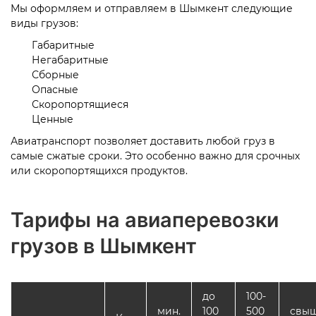
Мы оформляем и отправляем в Шымкент следующие
виды грузов:
Габаритные
Негабаритные
Сборные
Опасные
Скоропортящиеся
Ценные
Авиатранспорт позволяет доставить любой груз в
самые сжатые сроки. Это особенно важно для срочных
или скоропортящихся продуктов.
Тарифы на авиаперевозки
грузов в Шымкент
до
100-
мин.
100
500
свы