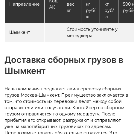
Код
Направление
вес
кг
кг
500 
АК
кг
руб/
руб/
руб/
кг
кг
Стоимость уточняйте у
Шымкент
менеджера
Доставка сборных грузов в
Шымкент
Наша компания предлагает авиаперевозку сборных
грузов Москва-Шымкент. Преимущество заключается в
том, что стоимость их перевозки делят между собой
отправители или получатели. Контейнер со сборным
грузом отправляется по одному маршруту. После
прибытия его открывают, разгружают и отправляют
уже на малогабаритных грузовиках по адресам.
Перевозимые товары обязательно страхуется. Это