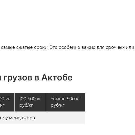
 самые сжатые сроки. Это особенно важно для срочных или
 грузов в Актобе
00 кг
100-500 кг
свыше 500 кг
кг
руб/кг
руб/кг
те у менеджера