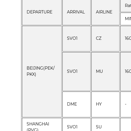
Ra
DEPARTURE
ARRIVAL
AIRLINE
MI
SVO1
CZ
16
BEIJING(PEK/
SVO1
MU
16
PKX)
DME
HY
-
SHANGHAI
SVO1
SU
(PVG)