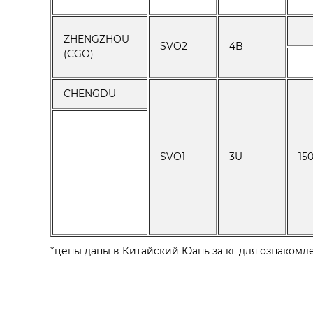
ZHENGZHOU
SVO2
4B
(CGO)
CHENGDU
SVO1
3U
15
*цены даны в Китайский Юань за кг для ознакомл