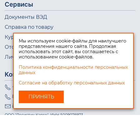
Сервисы
Документы ВЭД
Справка по товару
Курсы валют
Мы используем cookie-файлы для наилучшего
представления нашего сайта. Продолжая
Отслеживание груза онлайн
использовать этот сайт, вы соглашаетесь с
Личный кабинет
использованием cookie-файлов.
Политика конфиденциальности персональных
данных
Контакты
Согласие на обработку персональных данных
+7 (495) 723-10-98
8 (800) 550-08-99
info@logistic-cargo.ru
ООО "Логистик Карго", ИНН 5009076973
© Логистик Карго, 2026. Все права защищены.