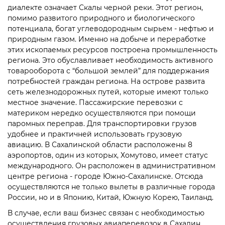
диалекте означает Скалы черной реки. Этот регион,
помимо развитого природного и биологического
потенциала, богат углеводородным сырьем - нефтью и
природным газом. Именно на добыче и переработке
этих ископаемых ресурсов построена промышленность
региона. Это обуславливает необходимость активного
товарооборота с “большой землей” для поддержания
потребностей граждан региона. На острове развита
сеть железнодорожных путей, которые имеют только
местное значение. Пассажирские перевозки с
материком нередко осуществляются при помощи
паромных переправ. Для транспортировки грузов
удобнее и практичней использовать грузовую
авиацию. В Сахалинской области расположены 8
аэропортов, один из которых, Хомутово, имеет статус
международного. Он расположен в административном
центре региона - городе Южно-Сахалинске. Отсюда
осуществляются не только вылеты в различные города
России, но и в Японию, Китай, Южную Корею, Таиланд.
В случае, если ваш бизнес связан с необходимостью
осуществления грузовых
авиаперевозок в Сахалин
,