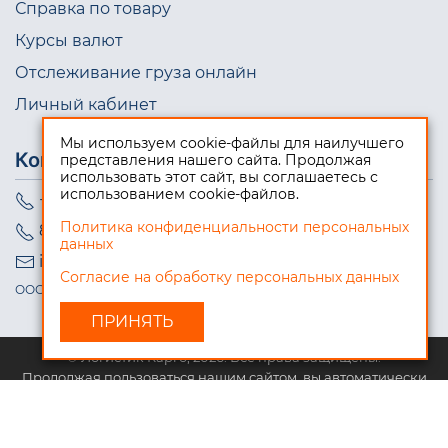
Справка по товару
Курсы валют
Отслеживание груза онлайн
Личный кабинет
Мы используем cookie-файлы для наилучшего
Контакты
представления нашего сайта. Продолжая
использовать этот сайт, вы соглашаетесь с
использованием cookie-файлов.
+7 (495) 723-10-98
Политика конфиденциальности персональных
8 (800) 550-08-99
данных
info@logistic-cargo.ru
Согласие на обработку персональных данных
ООО "Логистик Карго", ИНН 5009076973
© Логистик Карго, 2026. Все права защищены.
Продолжая пользоваться нашим сайтом, вы автоматически
соглашаетесь с нашей
политикой обработки персональных
данных
, а также даёте разрешение на использованием
файлов cookie, которые запоминают ваши действия и