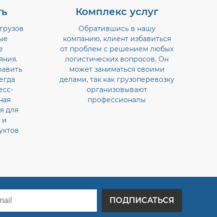
ть
Комплекс услуг
грузов
Обратившись в нашу
ые
компанию, клиент избавиться
е
от проблем с решением любых
яния.
логистических вопросов. Он
равить
может заниматься своими
егда
делами, так как грузоперевозку
есс-
организовывают
ная
профессионалы
я для
 и
уктов
ПОДПИСАТЬСЯ