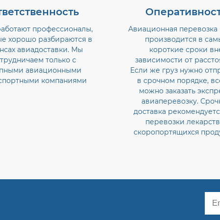
тветственность
Оперативнос
работают профессионалы,
Авиационная перевозка 
ые хорошо разбираются в
производится в сам
нсах авиадоставки. Мы
короткие сроки вн
трудничаем только с
зависимости от рассто
пными авиационными
Если же груз нужно отп
спортными компаниями
в срочном порядке, вс
можно заказать экспр
авиаперевозку. Сроч
доставка рекомендуетс
перевозки лекарств
скоропортящихся прод